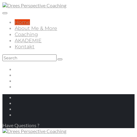
Home
About Me & More
Coaching
AKADEMIE
Kontakt
Have Questions ?