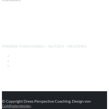
MITGLIEDSCHAFT
PERSPEKTIVEN FINDEN – NUTZEN – MEISTERN
© Copyright Drees Perspective Coaching. Design von
Goldfadendesign
.