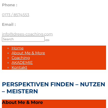
Phone :
0173 / 8574553
Email :
info@drees-coaching.com
Home
About Me & More
Coaching
AKADEMIE
Kontakt
PERSPEKTIVEN FINDEN – NUTZEN
– MEISTERN
About Me & More